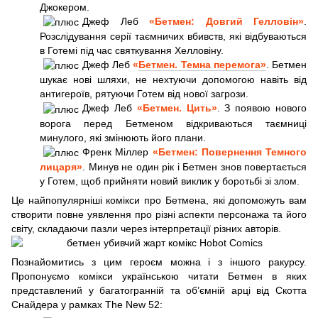
Джокером.
Джеф Леб
«Бетмен: Довгий Гелловін»
.
Розслідування серії таємничих вбивств, які відбуваються
в Готемі під час святкування Хелловіну.
Джеф Леб
«
Бетмен. Темна перемога»
. Бетмен
шукає нові шляхи, не нехтуючи допомогою навіть від
антигероїв, рятуючи Готем від нової загрози.
Джеф Леб
«Бетмен. Цить»
. З появою нового
ворога перед Бетменом відкриваються таємниці
минулого, які змінюють його плани.
Френк Міллер
«Бетмен: Повернення Темного
лицаря»
. Минув не один рік і Бетмен знов повертається
у Готем, щоб прийняти новий виклик у боротьбі зі злом.
Це найпопулярніші комікси про Бетмена, які допоможуть вам
створити повне уявлення про різні аспекти персонажа та його
світу, складаючи пазли через інтерпретації різних авторів.
Познайомитись з цим героєм можна і з іншого ракурсу.
Пропонуємо комікси українською читати Бетмен в яких
представлений у багатогранній та об’ємній арці від Скотта
Снайдера у рамках The New 52: