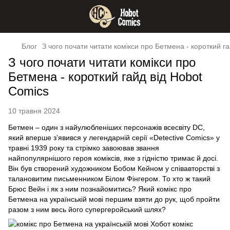
Блог
З чого почати читати комікси про Бетмена - короткий г
З чого почати читати комікси про
Бетмена - короткий гайд від Hobot
Comics
10 травня 2024
Бетмен – один з найулюбленіших персонажів всесвіту DC,
який вперше з’явився у легендарній серії «Detective Comics» у
травні 1939 року та стрімко завоював звання
найпопулярнішого героя коміксів, яке з гідністю тримає й досі.
Він був створений художником Бобом Кейном у співавторстві з
талановитим письменником Білом Фінгером. То хто ж такий
Брюс Вейн і як з ним познайомитись? Який комікс про
Бетмена на українській мові першим взяти до рук, щоб пройти
разом з ним весь його супергеройський шлях?