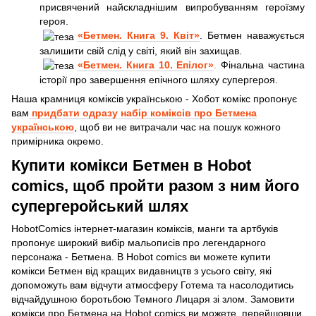
присвячений найскладнішим випробуванням героїзму
героя.
«Бетмен. Книга 9. Квіт»
. Бетмен наважується
залишити свій слід у світі, який він захищав.
«Бетмен. Книга 10. Епілог»
.
Фінальна частина
історії про завершення епічного шляху супергероя.
Наша крамниця коміксів українською - Хобот комікс пропонує
вам
придбати одразу набір коміксів про Бетмена
українською
, щоб ви не витрачали час на пошук кожного
примірника окремо.
Купити комікси Бетмен в Hobot
comics, щоб пройти разом з ним його
супергеройський шлях
HobotComics інтернет-магазин коміксів, манги та артбуків
пропонує широкий вибір мальописів про легендарного
персонажа - Бетмена. В Hobot comics ви можете купити
комікси Бетмен від кращих видавництв з усього світу, які
допоможуть вам відчути атмосферу Готема та насолодитись
відчайдушною боротьбою Темного Лицаря зі злом. Замовити
комікси про Бетмена на Hobot comics ви можете, перейшовши