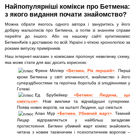
Найпопулярніші комікси про Бетмена:
з якого видання почати знайомство?
Можна обрати якогось одного автора і зануритись у його
добірку мальописів про Бетмена, а потім зі знанням справи
перейти до іншого. Або на нашому сайті купитикомікс
БетменКиїв з доставкою по всій Україні з чіткою хронологією за
роками випуску примірників.
Наш інтернет-магазин з коміксами пропонує невеличку схему,
яка може стати для вас досить корисною:
Френк Міллер
«Бетмен. Рік перший»
. Перші
кроки Бетмена у світі злочинності, знайомство з його
суперздібностями та героїчна боротьба зі злодіяннями у
Готемі.
Ед Брубейкер
«Бетмен: Людина, що
сміється»
. Нові виклики та відчайдушні суперники.
Поява нових ворогів, на кшталт Людини, що сміється.
Алан Мур
«Бетмен. Убивчий жарт»
. Темний
Лицар відправляється у найбільш загадкове
протистояння. Бетмен убивчий жарт комікс знайомить
читача з новим таємничим і психопатичним ворогом –