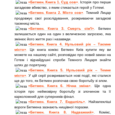
«Бетмен. Книга 1. Суд сов»
. Історія про перше
загадкове вбивство, з яким стикається герой у Готемі.
«Бетмен. Книга 2. Місто сов»
.
Темний Лицар
продовжує свої розслідування, розкриваючи загадкові
таємниці міста.
«Бетмен. Книга 3. Смерть сім'ї»
. Бетмен
залишається один на один з величезною загрозою, яка
змінює його життя раз і назавжди.
«Бетмен. Книга 4. Нульовий рік – Таємне
місто»
.
Ця книга комікс Бетмен Київ купити яку ви
можете на нашому сайті, розповідає про новий замах на
Готем і відчайдушні спроби Темного Лицаря знайти
шлях до порятунку.
«Бетмен. Книга 5. Нульовий рік – Темне
місто»
.
У цій серії розкриваються нові події, які сталися
ще до того, як Бетмен розпочав свою боротьбу зі злом.
«Бетмен. Книга 6. Нічна зміна»
. Ще одна
історія про неймовірну боротьбу зі злочином та її
карколомний для суперників фінал.
«Бетмен. Книга 7. Ендшпіль»
. Найзапекліші
вороги Бетмена зазнають нищівної поразки.
«Бетмен. Книга 8. Надважкий»
. Комікс,