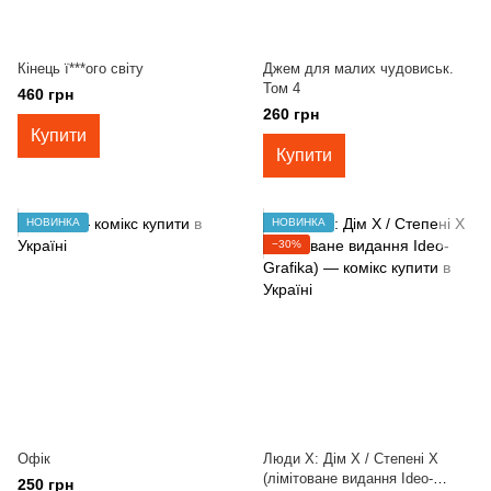
Кінець ї***ого світу
Джем для малих чудовиськ.
Том 4
460 грн
260 грн
Купити
Купити
НОВИНКА
НОВИНКА
−30%
Офік
Люди Х: Дім Х / Степені Х
(лімітоване видання Ideo-
250 грн