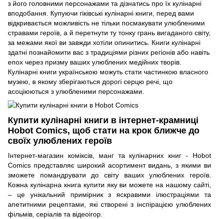
з його головними персонажами та дізнатись про їх кулінарні
вподобання. Купуючи гіківські кулінарні книги, перед вами
відкривається можливість не тільки посмакувати улюбленими
стравами героїв, а й перетнути ту тонку грань вигаданого світу,
за межами якої ви завжди хотіли опинитись. Книги кулінарні
здатні познайомити вас з традиціями різних регіонів або навіть
епох через призму ваших улюблених медійних творів.
Кулінарні книги українською можуть стати частинкою власного
музею, в якому зберігаються дорогі серцю речі, що
асоціюються з улюбленими персонажами.
Купити кулінарні книги в інтернет-крамниці
Hobot Comics, щоб стати на крок ближче до
своїх улюблених героїв
Інтернет-магазин коміксів, манг та кулінарних книг - Hobot
Comics представляє широкий асортимент видань, з якими ви
зможете помандрувати до світу ваших улюблених героїв.
Кожна кулінарна книга купити яку ви можете на нашому сайті,
– це унікальний примірник з яскравими ілюстраціями та
апетитними рецептами, які створені з інспірацією улюблених
фільмів, серіалів та відеоігор.