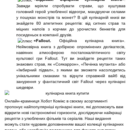
Завжди мріяли спробувати страви, що куштував
головний герой улюбленої відеогри, мандруючи селами
у пошуках монстрів та монет? В цій кулінарній книзі ви
знайдете 80 апетитних рецептів: від ситних страв та
міцних напоїв з корчми до урочистих бенкетів для
посиденьок в компанії друзів.
«Fallout.
Офіційна кулінарна книга».
Неймовірна книга з добіркою опромінених делікатесів,
навіяних атмосферою постапокаліптичного світу
культової гри Fallout. Тут ви знайдете рецепти таких
знакових страв, як «Соякаррон», «Печінка мутанта» або
«Імбирний підвал», з якими ви зможете насолодитись
унікальними смаками та відчути справжній вайб від
занурення у фантастичний світ Fallout через кулінарні
шедеври.
Онлайн-крамниця Хобот Комікс в своєму асортименті
пропонує найпопулярніші кулінарні книги, які допоможуть вам
відкрити нові гастрономічні горизонти, досліджуючи найкращі
рецепти з улюблених фільмів та серіалів. Наші видання
можуть стати чудовим доповненням вашої колекції кулінарних