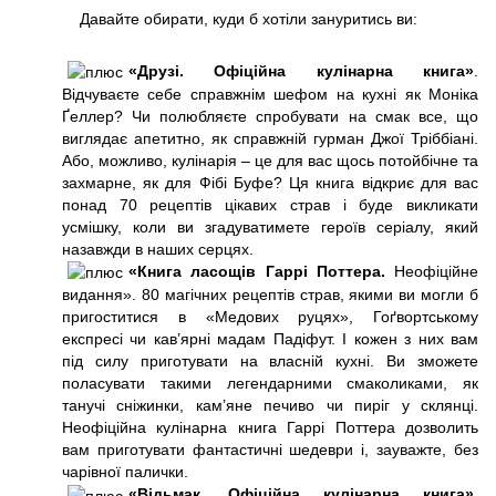
Давайте обирати, куди б хотіли зануритись ви:
«Друзі. Офіційна кулінарна книга»
.
Відчуваєте себе справжнім шефом на кухні як Моніка
Ґеллер? Чи полюбляєте спробувати на смак все, що
виглядає апетитно, як справжній гурман Джої Тріббіані.
Або, можливо, кулінарія – це для вас щось потойбічне та
захмарне, як для Фібі Буфе? Ця книга відкриє для вас
понад 70 рецептів цікавих страв і буде викликати
усмішку, коли ви згадуватимете героїв серіалу, який
назавжди в наших серцях.
«Книга ласощів Гаррі Поттера.
Неофіційне
видання». 80 магічних рецептів страв, якими ви могли б
пригоститися в «Медових руцях», Гоґвортському
експресі чи кав’ярні мадам Падіфут. І кожен з них вам
під силу приготувати на власній кухні. Ви зможете
поласувати такими легендарними смаколиками, як
танучі сніжинки, кам’яне печиво чи пиріг у склянці.
Неофіційна кулінарна книга Гаррі Поттера дозволить
вам приготувати фантастичні шедеври і, зауважте, без
чарівної палички.
«Відьмак.
Офіційна кулінарна книга»
.