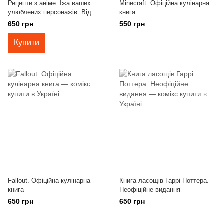
Рецепти з аніме. Їжа ваших
Minecraft. Офіційна кулінарна
улюблених персонажів: Від
книга
бенто до якісоби
650 грн
550 грн
Купити
Fallout. Офіційна кулінарна
Книга ласощів Гаррі Поттера.
книга
Неофіційне видання
650 грн
650 грн