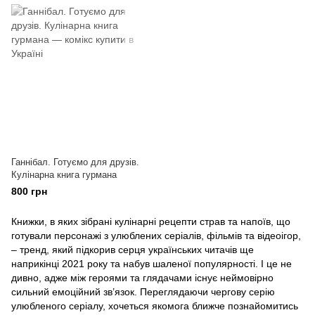
Ганнібал. Готуємо для друзів.
Кулінарна книга гурмана
800 грн
Книжки, в яких зібрані кулінарні рецепти страв та напоїв, що
готували персонажі з улюблених серіалів, фільмів та відеоігор,
– тренд, який підкорив серця українських читачів ще
наприкінці 2021 року та набув шаленої популярності. І це не
дивно, адже між героями та глядачами існує неймовірно
сильний емоційний зв’язок. Переглядаючи чергову серію
улюбленого серіалу, хочеться якомога ближче познайомитись