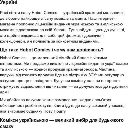
Україні
Раді вітати вас у Hobot Comics — українській крамниці мальописів,
де зібрано найкраще зі світу коміксів та манги. Наш інтернет-
магазин пропонує ліцензійні видання українською та англійською
мовами з доставкою по всій Україні. Тут знайдуть щось до душі і ті,
хто щойно відкриває для себе цей формат, і досвідчені
колекціонери, які полюють за конкретним виданням.
Що таке Hobot Comics і чому нам довіряють?
Hobot Comics — це маленький сімейний бізнес із чіткими
цінностями. Ми продаємо виключно ліцензійні видання українською
та англійською — жодної продукції країни-агресора. Частина
виручки від кожного продажу йде на підтримку ЗСУ: ми регулярно
звітуємо про це в Instagram. Купуючи комікс у нас, ви не просто
отримуєте задоволення від читання — ви долучаєтесь до підтримки
армії.
Ми дбайливо пакуємо кожне замовлення: жодних пом'ятих
обкладинок і розбитих кутів. Книги їдуть до вас у захисній упаковці,
яка витримає будь-яку Нову Пошту.
Комікси українською — великий вибір для будь-якого
смаку