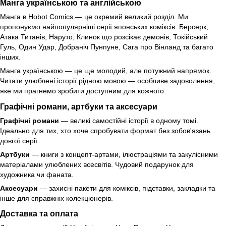
Манга українською та англійською
Манга в Hobot Comics — це окремий великий розділ. Ми
пропонуємо найпопулярніші серії японських коміксів: Берсерк,
Атака Титанів, Наруто, Клинок що розсікає демонів, Токійський
Гуль, Один Удар, Добраніч Пунпуне, Сага про Вінланд та багато
інших.
Манга українською — це ще молодий, але потужний напрямок.
Читати улюблені історії рідною мовою — особливе задоволення,
яке ми прагнемо зробити доступним для кожного.
Графічні романи, артбуки та аксесуари
Графічні романи
— великі самостійні історії в одному томі.
Ідеально для тих, хто хоче спробувати формат без зобов'язань
довгої серії.
Артбуки
— книги з концепт-артами, ілюстраціями та закулісними
матеріалами улюблених всесвітів. Чудовий подарунок для
художника чи фаната.
Аксесуари
— захисні пакети для коміксів, підставки, закладки та
інше для справжніх колекціонерів.
Доставка та оплата