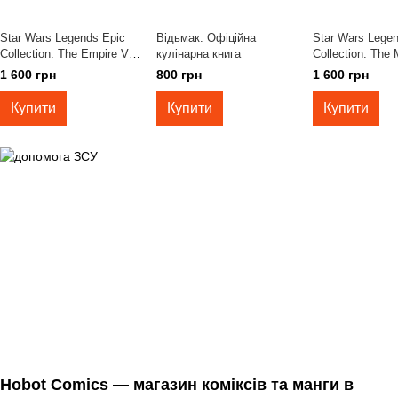
Star Wars Legends Epic
Відьмак. Офіційна
Star Wars Lege
Collection: The Empire Vol.
кулінарна книга
Collection: The
1 TPB
Revealed Vol. 4
1 600 грн
800 грн
1 600 грн
Купити
Купити
Купити
Hobot Comics — магазин коміксів та манги в