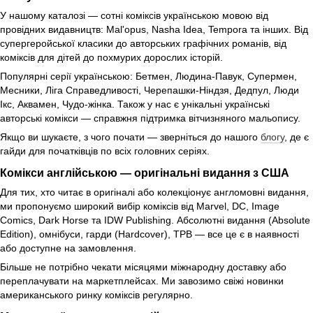
У нашому каталозі — сотні коміксів українською мовою від
провідних видавництв: Mal'opus, Nasha Idea, Tempora та інших. Від
супергеройської класики до авторських графічних романів, від
коміксів для дітей до похмурих дорослих історій.
Популярні серії українською: Бетмен, Людина-Павук, Супермен,
Месники, Ліга Справедливості, Черепашки-Ніндзя, Дедпул, Люди
Ікс, Аквамен, Чудо-жінка. Також у нас є унікальні українські
авторські комікси — справжня підтримка вітчизняного мальопису.
Якщо ви шукаєте, з чого почати — зверніться до нашого
блогу
, де є
гайди для початківців по всіх головних серіях.
Комікси англійською — оригінальні видання з США
Для тих, хто читає в оригіналі або колекціонує англомовні видання,
ми пропонуємо широкий вибір коміксів від Marvel, DC, Image
Comics, Dark Horse та IDW Publishing. Абсолютні видання (Absolute
Edition), омнібуси, гарди (Hardcover), TPB — все це є в наявності
або доступне на замовлення.
Більше не потрібно чекати місяцями міжнародну доставку або
переплачувати на маркетплейсах. Ми завозимо свіжі новинки
американського ринку коміксів регулярно.