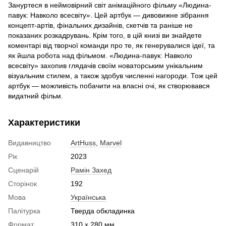
Зануртеся в неймовірний світ анімаційного фільму «Людина-
павук: Навколо всесвіту». Цей артбук — дивовижне зібрання
концепт-артів, фінальних дизайнів, скетчів та раніше не
показаних розкадрувань. Крім того, в цій книзі ви знайдете
коментарі від творчої команди про те, як генерувалися ідеї, та
як йшла робота над фільмом. «Людина-павук: Навколо
всесвіту» захопив глядачів своїм новаторським унікальним
візуальним стилем, а також здобув численні нагороди. Тож цей
артбук — можливість побачити на власні очі, як створювався
видатний фільм.
Характеристики
Видавництво
ArtHuss
,
Marvel
Рік
2023
Сценарій
Рамін Захед
Сторінок
192
Мова
Українська
Палітурка
Тверда обкладинка
Формат
310 x 280 мм