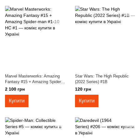
Marvel Masterworks: Amazing
Star Wars: The High Republic
Fantasy #15 + Amazing Spider-
(2022 Series) #1B
man #1-10 HC #1
2 100 грн
120 грн
Купити
Купити