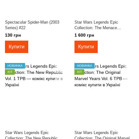
Spectacular Spider-Man (2003
Star Wars Legends Epic
Series) #22
Collection: The Menace
Revealed Vol. 4 TPB
130 грн
1 600 грн
Купити
Купити
НОВИНКА
НОВИНКА
ХІТ
ХІТ
Star Wars Legends Epic
Star Wars Legends Epic
Collection: The New Republic
Collection: The Original Marvel