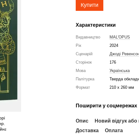
Купити
Характеристики
Видавництво
MAL'OPUS
Рік
2024
Сценарій
Джоді Ревенсо
Сторінок
176
Мова
Українська
Палітурка
Тверда обклад
Формат
210 x 260 мм
Поширити у соцмережах
Опис
Новий відгук або
Доставка
Оплата