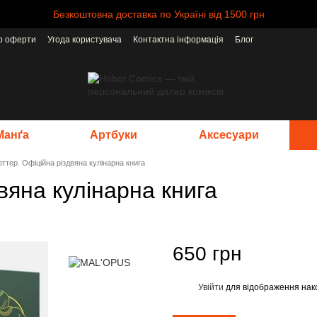
Безкоштовна доставка по Україні від 1500 грн
ір оферти
Угода користувача
Контактна інформація
Блог
Манґа
Артбуки
Аксесуари
оттер. Офіційна різдвяна кулінарна книга
вяна кулінарна книга
650 грн
Увійти
для відображення нак
%