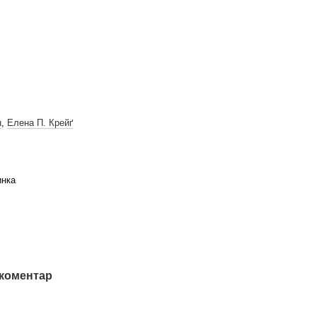
н
,
Елена П. Крейґ
инка
 коментар