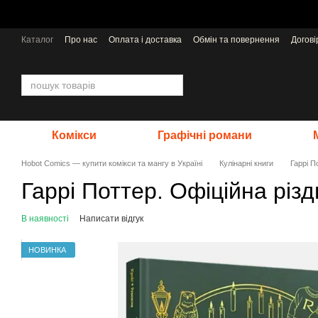
Перейти до основного контенту
Каталог
Про нас
Оплата і доставка
Обмін та повернення
Догов
Відгуки про магазин
Видавництва
Комікси
Графічні романи
Hobot Comics — купити комікси та мангу в Україні
Кулінарні книги
Гаррі П
Гаррі Поттер. Офіційна різд
В наявності
Написати відгук
НОВИНКА