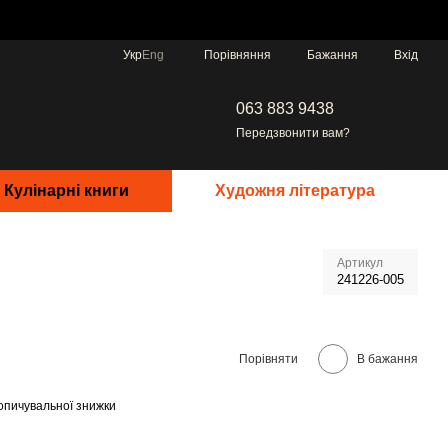
Порівняння
Укр
Eng
Бажання
Вхід
063 883 9438
Передзвонити вам?
Кулінарні книги
Художня література
Артикул
241226-005
Порівняти
В бажання
опичувальної знижки