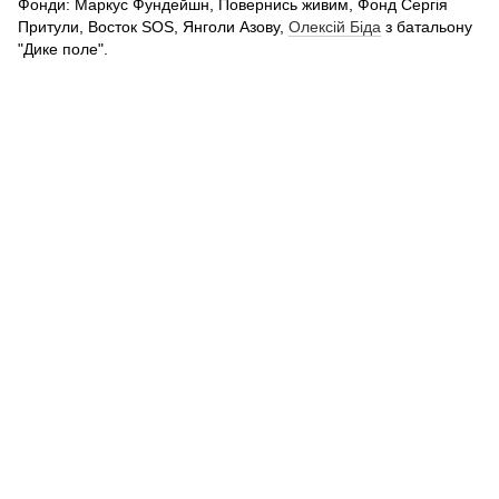
Фонди: Маркус Фундейшн, Повернись живим, Фонд Сергія
Притули, Восток SOS, Янголи Азову,
Олексій Біда
з батальону
"Дике поле".