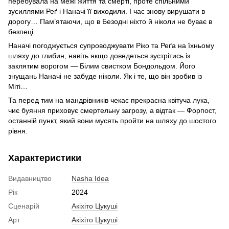
перебувала на межі життя та смерті, проте спільними
зусиллями Реґ і Наначі її виходили. І час знову вирушати в
дорогу… Пам’ятаючи, що в Безодні ніхто й ніколи не буває в
безпеці.
Наначі погоджується супроводжувати Ріко та Реґа на їхньому
шляху до глибин, навіть якщо доведеться зустрітись із
заклятим ворогом — Білим свистком Бондольдом. Його
знущань Наначі не забуде ніколи. Як і те, що він зробив із
Міті…
Та перед тим на мандрівників чекає прекрасна квітуча лука,
чиє буяння приховує смертельну загрозу, а відтак — Форпост,
останній пункт, який вони мусять пройти на шляху до шостого
рівня.
Характеристики
Видавництво
Nasha Idea
Рік
2024
Сценарій
Акіхіто Цукуші
Арт
Акіхіто Цукуші