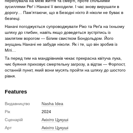
перебувала на межі життя та смерті, проте спільними
зусиллями Реґ і Наначі її виходили. І час знову вирушати в
дорогу… Пам’ятаючи, що в Безодні ніхто й ніколи не буває в
безпеці.
Наначі погоджується супроводжувати Ріко та Реґа на їхньому
шляху до глибин, навіть якщо доведеться зустрітись із
заклятим ворогом — Білим свистком Бондольдом. Його
знущань Наначі не забуде ніколи. Як і те, що він зробив із
Міті…
Та перед тим на мандрівників чекає прекрасна квітуча лука,
чиє буяння приховує смертельну загрозу, а відтак — Форпост,
останній пункт, який вони мусять пройти на шляху до шостого
рівня.
Features
Видавництво
Nasha Idea
Рік
2024
Сценарій
Акіхіто Цукуші
Арт
Акіхіто Цукуші