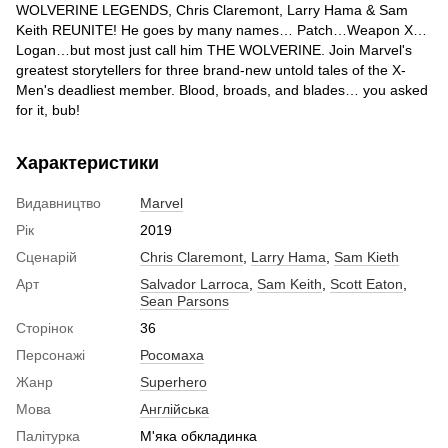
WOLVERINE LEGENDS, Chris Claremont, Larry Hama & Sam
Keith REUNITE! He goes by many names… Patch…Weapon X…
Logan…but most just call him THE WOLVERINE. Join Marvel's
greatest storytellers for three brand-new untold tales of the X-
Men's deadliest member. Blood, broads, and blades… you asked
for it, bub!
Характеристики
Видавництво
Marvel
Рік
2019
Сценарій
Chris Claremont
,
Larry Hama
,
Sam Kieth
Арт
Salvador Larroca
,
Sam Keith
,
Scott Eaton
,
Sean Parsons
Сторінок
36
Персонажі
Росомаха
Жанр
Superhero
Мова
Англійська
Палітурка
М'яка обкладинка