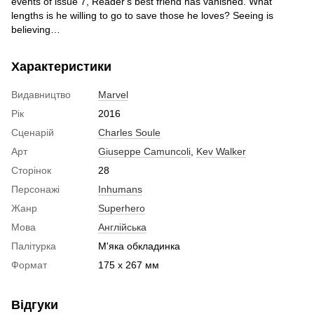
events of issue 7, Reader's best friend has vanished. What
lengths is he willing to go to save those he loves? Seeing is
believing…
Характеристики
Видавництво
Marvel
Рік
2016
Сценарій
Charles Soule
Арт
Giuseppe Camuncoli
,
Kev Walker
Сторінок
28
Персонажі
Inhumans
Жанр
Superhero
Мова
Англійська
Палітурка
М'яка обкладинка
Формат
175 x 267 мм
Відгуки