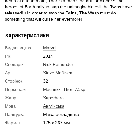
death of a teammate, Thor is a mad God out for blood! • The
heroes of Earth rally to stop the unimaginable evil the Twins have
released! • In order to stop the Twins, The Wasp must do
something that will curse her evermore!
Характеристики
Видавництво
Marvel
Рік
2014
Сценарій
Rick Remender
Арт
Steve McNiven
Сторінок
32
Персонажі
Месники
,
Thor
,
Wasp
Жанр
Superhero
Мова
Англійська
Палітурка
М'яка обкладинка
Формат
175 x 267 мм