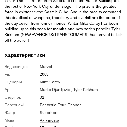
issue! The F.F. return from Siberia to find the Baxter Building-and
the rest of New York City-under siege! The prize is the greatest
force in existence-the Cosmic Cube! And in the race to command
this deadliest of weapons, treachery and overkill are the order of
the day...even from former friends! Writer Mike Carey has been
building up to this saga for months-and new series penciler Tyler
Kirkham (NEW AVENGERS/TRANSFORMERS) has arrived to kick
off the action!
Характеристики
Видавництво
Marvel
Рік
2008
Сценарій
Mike Carey
Арт
Marko Djurdjevic
,
Tyler Kirkham
Сторінок
32
Персонажі
Fantastic Four
,
Thanos
Жанр
Superhero
Мова
Англійська