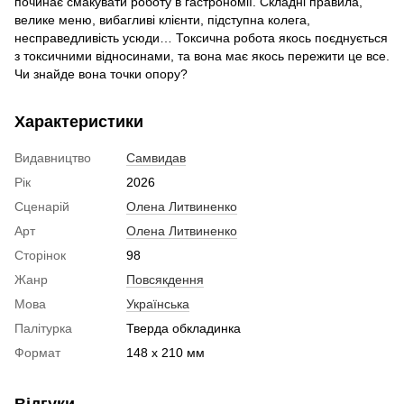
починає смакувати роботу в гастрономії. Складні правила,
велике меню, вибагливі клієнти, підступна колега,
несправедливість усюди… Токсична робота якось поєднується
з токсичними відносинами, та вона має якось пережити це все.
Чи знайде вона точки опору?
Характеристики
Видавництво
Самвидав
Рік
2026
Сценарій
Олена Литвиненко
Арт
Олена Литвиненко
Сторінок
98
Жанр
Повсякдення
Мова
Українська
Палітурка
Тверда обкладинка
Формат
148 x 210 мм
Відгуки