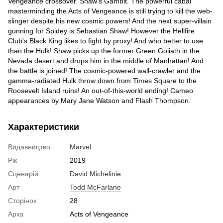
Vengeance crossover. Shaw's Gambit. The powerful cabal
masterminding the Acts of Vengeance is still trying to kill the web-
slinger despite his new cosmic powers! And the next super-villain
gunning for Spidey is Sebastian Shaw! However the Hellfire
Club's Black King likes to fight by proxy! And who better to use
than the Hulk! Shaw picks up the former Green Goliath in the
Nevada desert and drops him in the middle of Manhattan! And
the battle is joined! The cosmic-powered wall-crawler and the
gamma-radiated Hulk throw down from Times Square to the
Roosevelt Island ruins! An out-of-this-world ending! Cameo
appearances by Mary Jane Watson and Flash Thompson.
Характеристики
Видавництво
Marvel
Рік
2019
Сценарій
David Michelinie
Арт
Todd McFarlane
Сторінок
28
Арка
Acts of Vengeance