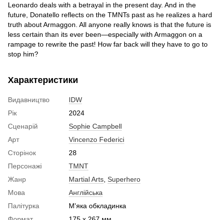
Leonardo deals with a betrayal in the present day. And in the
future, Donatello reflects on the TMNTs past as he realizes a hard
truth about Armaggon. All anyone really knows is that the future is
less certain than its ever been—especially with Armaggon on a
rampage to rewrite the past! How far back will they have to go to
stop him?
Характеристики
Видавництво
IDW
Рік
2024
Сценарій
Sophie Campbell
Арт
Vincenzo Federici
Сторінок
28
Персонажі
TMNT
Жанр
Martial Arts
,
Superhero
Мова
Англійська
Палітурка
М'яка обкладинка
Формат
175 x 267 мм