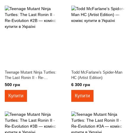
Teenage Mutant Ninja Turtles:
Todd McFarlane's Spider-Man
The Last Ronin II - Re-
HC (Artist Edition)
Evolution #2B
500 грн
6 300 грн
Купити
Купити