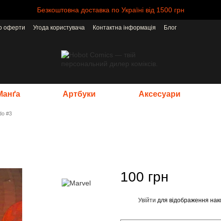
Безкоштовна доставка по Україні від 1500 грн
ір оферти
Угода користувача
Контактна інформація
Блог
Манґа
Артбуки
Аксесуари
do #3
100 грн
Увійти
для відображення нак
%