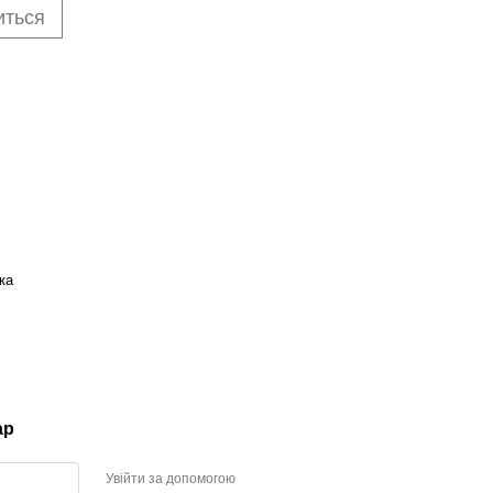
иться
ка
ар
Увійти за допомогою