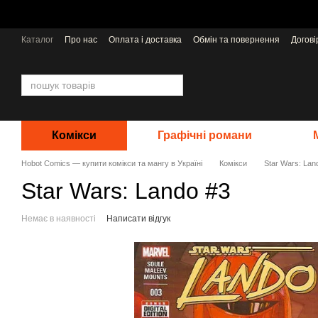
Перейти до основного контенту
Каталог
Про нас
Оплата і доставка
Обмін та повернення
Догов
Відгуки про магазин
Видавництва
Комікси
Графічні романи
Hobot Comics — купити комікси та мангу в Україні
Комікси
Star Wars: Lan
Star Wars: Lando #3
Немає в наявності
Написати відгук