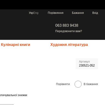
Порівняння
Укр
Eng
Бажання
Вхід
063 883 9438
Передзвонити вам?
Кулінарні книги
Художня література
Артикул
230521-052
Порівняти
В бажання
опичувальної знижки