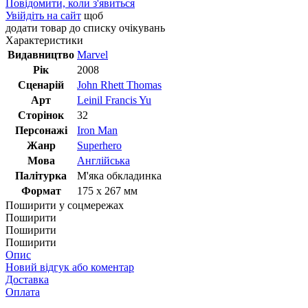
Повідомити, коли з'явиться
Увійдіть на сайт
щоб
додати товар до списку очікувань
Характеристики
Видавництво
Marvel
Рік
2008
Сценарій
John Rhett Thomas
Арт
Leinil Francis Yu
Сторінок
32
Персонажі
Iron Man
Жанр
Superhero
Мова
Англійська
Палітурка
М'яка обкладинка
Формат
175 x 267 мм
Поширити у соцмережах
Поширити
Поширити
Поширити
Опис
Новий відгук або коментар
Доставка
Оплата