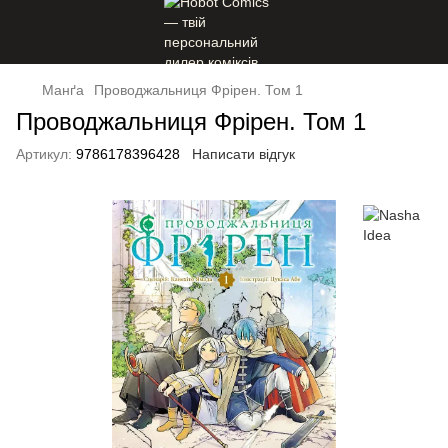
Манґа
Проводжальниця Фрірен. Том 1
Проводжальниця Фрірен. Том 1
Артикул:
9786178396428
Написати відгук