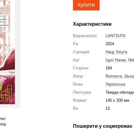
Купити
Характеристики
Видавництво
LANTSUTA
Рік
2024
Сценарій
Нацу Хюуґа
Арт
Іцукі Нанао
,
Ne
Сторінок
184
Жанр
Romance
,
Шьо
Мова
Українська
Палітурка
Тверда обклад
Формат
145 x 200 мм
Вік
12
Поширити у соцмережах