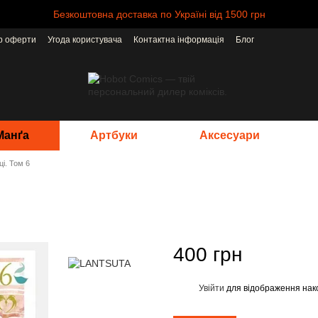
Безкоштовна доставка по Україні від 1500 грн
ір оферти
Угода користувача
Контактна інформація
Блог
Манґа
Артбуки
Аксесуари
і. Том 6
400 грн
Увійти
для відображення нак
%