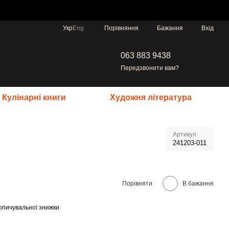
Порівняння
Укр
Eng
Бажання
Вхід
063 883 9438
Передзвонити вам?
Кулінарні книги
Художня література
Артикул
241203-011
Порівняти
В бажання
опичувальної знижки