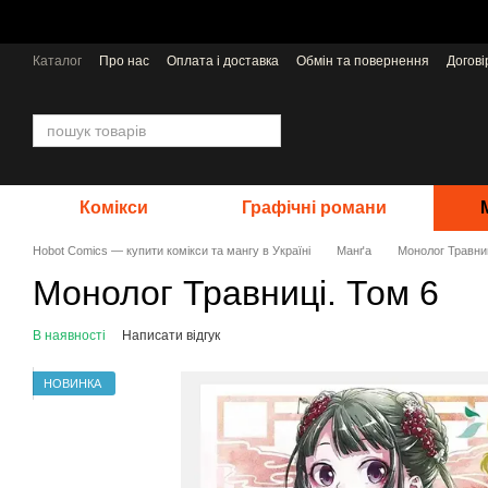
Перейти до основного контенту
Каталог
Про нас
Оплата і доставка
Обмін та повернення
Догов
Відгуки про магазин
Видавництва
Комікси
Графічні романи
Hobot Comics — купити комікси та мангу в Україні
Манґа
Монолог Травниц
Монолог Травниці. Том 6
В наявності
Написати відгук
НОВИНКА