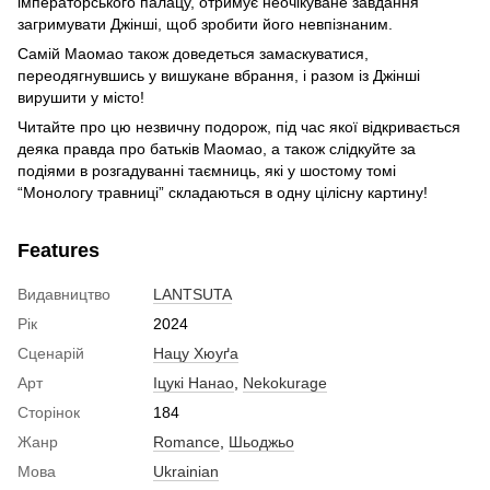
імператорського палацу, отримує неочікуване завдання
загримувати Джінші, щоб зробити його невпізнаним.
Самій Маомао також доведеться замаскуватися,
переодягнувшись у вишукане вбрання, і разом із Джінші
вирушити у місто!
Читайте про цю незвичну подорож, під час якої відкривається
деяка правда про батьків Маомао, а також слідкуйте за
подіями в розгадуванні таємниць, які у шостому томі
“Монологу травниці” складаються в одну цілісну картину!
Features
Видавництво
LANTSUTA
Рік
2024
Сценарій
Нацу Хюуґа
Арт
Іцукі Нанао
,
Nekokurage
Сторінок
184
Жанр
Romance
,
Шьоджьо
Мова
Ukrainian