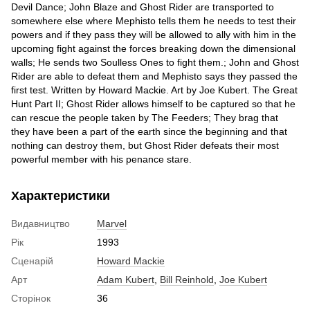
Devil Dance; John Blaze and Ghost Rider are transported to
somewhere else where Mephisto tells them he needs to test their
powers and if they pass they will be allowed to ally with him in the
upcoming fight against the forces breaking down the dimensional
walls; He sends two Soulless Ones to fight them.; John and Ghost
Rider are able to defeat them and Mephisto says they passed the
first test. Written by Howard Mackie. Art by Joe Kubert. The Great
Hunt Part II; Ghost Rider allows himself to be captured so that he
can rescue the people taken by The Feeders; They brag that
they have been a part of the earth since the beginning and that
nothing can destroy them, but Ghost Rider defeats their most
powerful member with his penance stare.
Характеристики
Видавництво
Marvel
Рік
1993
Сценарій
Howard Mackie
Арт
Adam Kubert
,
Bill Reinhold
,
Joe Kubert
Сторінок
36