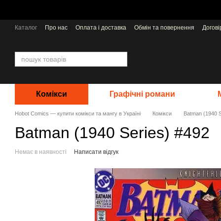
Перейти до основного контенту
Каталог
Про нас
Оплата і доставка
Обмін та повернення
Догов
Відгуки про магазин
Видавництва
Комікси
Графічні романи
Hobot Comics — купити комікси та мангу в Україні
Комікси
Batman (1940 S
Batman (1940 Series) #492
Немає в наявності
Написати відгук