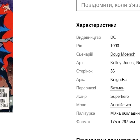
Повідомити, коли з'яв
Характеристики
Видавництво
DC
Рік
1993
Сценарій
Doug Moench
Арт
Kelley Jones
,
N
Сторінок
36
Арка
KnightFall
Персонажі
Бетмен
Жанр
Superhero
Мова
Англійська
Палітурка
М'яка обкладин
Формат
175 x 267 мм