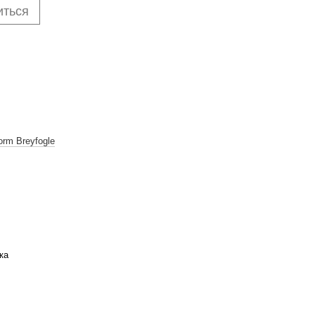
иться
orm Breyfogle
ка