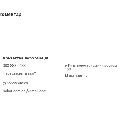
 коментар
Контактна інформація
063 883 9438
м.Київ, Берестейський проспект,
123
Передзвонити вам?
Мапа проїзду
@hobotcomics
hobot.comics@gmail.com