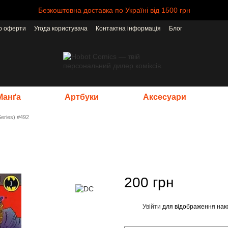
Безкоштовна доставка по Україні від 1500 грн
ір оферти
Угода користувача
Контактна інформація
Блог
Манґа
Артбуки
Аксесуари
eries) #492
200 грн
Увійти
для відображення нак
%