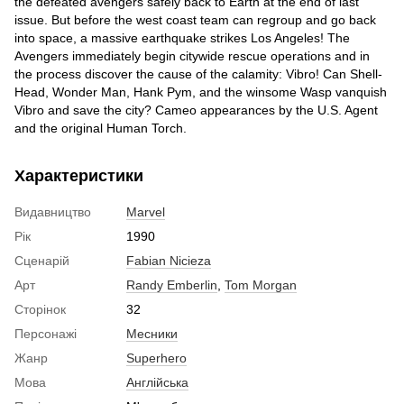
the defeated avengers safely back to Earth at the end of last
issue. But before the west coast team can regroup and go back
into space, a massive earthquake strikes Los Angeles! The
Avengers immediately begin citywide rescue operations and in
the process discover the cause of the calamity: Vibro! Can Shell-
Head, Wonder Man, Hank Pym, and the winsome Wasp vanquish
Vibro and save the city? Cameo appearances by the U.S. Agent
and the original Human Torch.
Характеристики
Видавництво
Marvel
Рік
1990
Сценарій
Fabian Nicieza
Арт
Randy Emberlin
,
Tom Morgan
Сторінок
32
Персонажі
Месники
Жанр
Superhero
Мова
Англійська