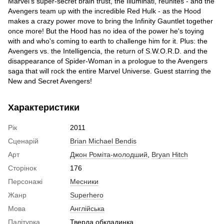
Marvel's super-secret brain trust, the Illuminati, reunites - and the
Avengers team up with the incredible Red Hulk - as the Hood
makes a crazy power move to bring the Infinity Gauntlet together
once more! But the Hood has no idea of the power he's toying
with and who's coming to earth to challenge him for it. Plus: the
Avengers vs. the Intelligencia, the return of S.W.O.R.D. and the
disappearance of Spider-Woman in a prologue to the Avengers
saga that will rock the entire Marvel Universe. Guest starring the
New and Secret Avengers!
Характеристики
Рік
2011
Сценарій
Brian Michael Bendis
Арт
Джон Роміта-молодший
,
Bryan Hitch
Сторінок
176
Персонажі
Месники
Жанр
Superhero
Мова
Англійська
Палітурка
Тверда обкладинка