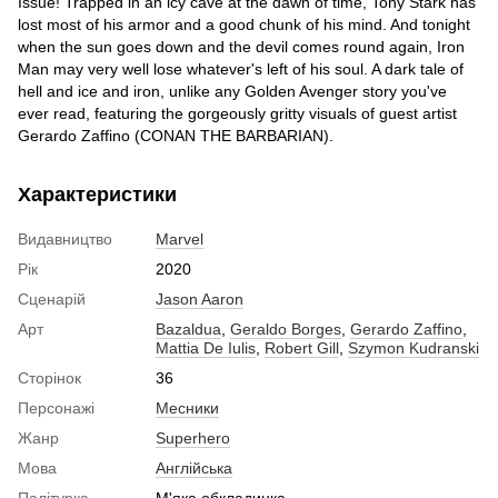
Issue! Trapped in an icy cave at the dawn of time, Tony Stark has
lost most of his armor and a good chunk of his mind. And tonight
when the sun goes down and the devil comes round again, Iron
Man may very well lose whatever's left of his soul. A dark tale of
hell and ice and iron, unlike any Golden Avenger story you've
ever read, featuring the gorgeously gritty visuals of guest artist
Gerardo Zaffino (CONAN THE BARBARIAN).
Характеристики
Видавництво
Marvel
Рік
2020
Сценарій
Jason Aaron
Арт
Bazaldua
,
Geraldo Borges
,
Gerardo Zaffino
,
Mattia De Iulis
,
Robert Gill
,
Szymon Kudranski
Сторінок
36
Персонажі
Месники
Жанр
Superhero
Мова
Англійська
Палітурка
М'яка обкладинка