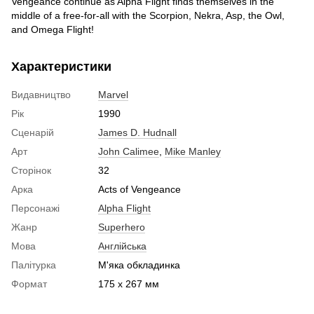
Vengeance continue as Alpha Flight finds themselves in the
middle of a free-for-all with the Scorpion, Nekra, Asp, the Owl,
and Omega Flight!
Характеристики
Видавництво
Marvel
Рік
1990
Сценарій
James D. Hudnall
Арт
John Calimee
,
Mike Manley
Сторінок
32
Арка
Acts of Vengeance
Персонажі
Alpha Flight
Жанр
Superhero
Мова
Англійська
Палітурка
М'яка обкладинка
Формат
175 x 267 мм