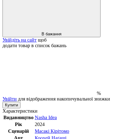
В бажання
Увійдіть на сайт
щоб
додати товар в список бажань
%
Увійти
для відображення накопичувальної знижки
Купити
Характеристики
Видавництво
Nasha Idea
Рік
2024
Сценарій
Масакі Кірітомо
Арт
Коохей Наґаші