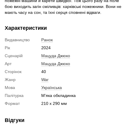
пожежні машини й карети швидкої. Тож цього разу на поле
бою виходить загін сміливців: харківські пожежники. Вони не
мають часу на сон, та їхні серця сповнені відваги.
Характеристики
Видавництво
Ранок
Рік
2024
Сценарій
Мацуда Джюко
Арт
Мацуда Джюко
Сторінок
40
Жанр
War
Мова
Українська
Палітурка
М'яка обкладинка
Формат
210 x 290 мм
Відгуки