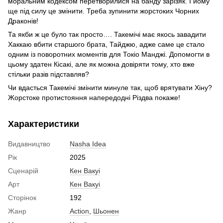
моральним кодексом перетворилися на банду зарізяк. І йому
ще під силу це змінити. Треба зупинити жорстоких Чорних
Драконів!
Та якби ж це було так просто…. Такемічі має якось завадити
Хаккаю вбити старшого брата, Тайджю, адже саме це стало
одним із поворотних моментів для Токіо Манджі. Допомогти в
цьому здатен Кісакі, але як можна довіряти тому, хто вже
стільки разів підставляв?
Чи вдасться Такемічі змінити минуле так, щоб врятувати Хіну?
Жорстоке протистояння напередодні Різдва покаже!
Характеристики
Видавництво
Nasha Idea
Рік
2025
Сценарій
Кен Вакуі
Арт
Кен Вакуі
Сторінок
192
Жанр
Action
,
Шьонен