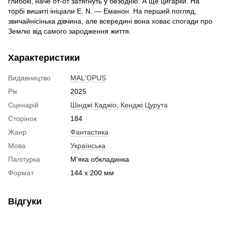
глибокі, наче от-от затягнуть у безодню. А ще цигарки. На
торбі вишиті ініціали E. N. — Еманон. На перший погляд,
звичайнісінька дівчина, але всередині вона ховає спогади про
Землю від самого зародження життя.
Характеристики
Видавництво
MAL'OPUS
Рік
2025
Сценарій
Шінджі Каджіо, Кенджі Цурута
Сторінок
184
Жанр
Фантастика
Мова
Українська
Палітурка
М'яка обкладинка
Формат
144 x 200 мм
Відгуки