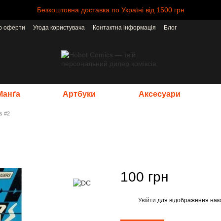
Безкоштовна доставка по Україні від 1500 грн
ір оферти
Угода користувача
Контактна інформація
Блог
Манґа
Артбуки
Аксесуари
s #2
100 грн
Увійти
для відображення нак
%