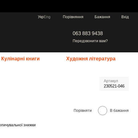
Порівняння
Укр
Eng
Бажання
Вхід
063 883 9438
Передзвонити вам?
Кулінарні книги
Художня література
Артикул
230521-046
Порівняти
В бажання
опичувальної знижки