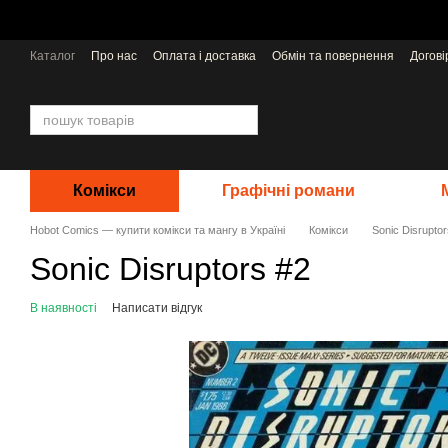
Перейти до основного контенту
Каталог
Про нас
Оплата і доставка
Обмін та повернення
Догов
Відгуки про магазин
Видавництва
Комікси
Графічні романи
Hobot Comics — купити комікси та мангу в Україні
Комікси
Sonic Disruptor
Sonic Disruptors #2
В наявності
Написати відгук