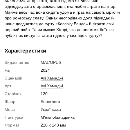
30.04.2024 Хіторі Ґото, також відома як Боччі-чян, —
відлюдькувата старшокласниця, яка любить грати на гітарі.
Майже весь час вона сидить удома й грає на самоті, мріючи
про рокерську славу. Однак несподівано доля підкидає їй
шанс доєднатися до гурту «Кессоку Бандо» й зіграти свій
перший лайв. Та чи зможе Хіторі, яка до нестями боїться
публічних виступів, стати гідною учасницею гурту?!
Характеристики
Видавництво
MAL'OPUS
Рік
2024
Сценарій
Акі Хамаджі
Арт
Акі Хамаджі
Сторінок
120
Жанр
Superhero
Мова
Українська
Палітурка
М'яка обкладинка
Формат
210 x 143 мм