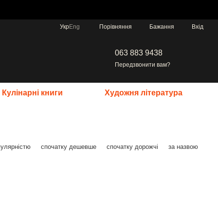
Порівняння
Укр
Eng
Бажання
Вхід
063 883 9438
Передзвонити вам?
Кулінарні книги
Художня література
пулярністю
спочатку дешевше
спочатку дорожчі
за назвою