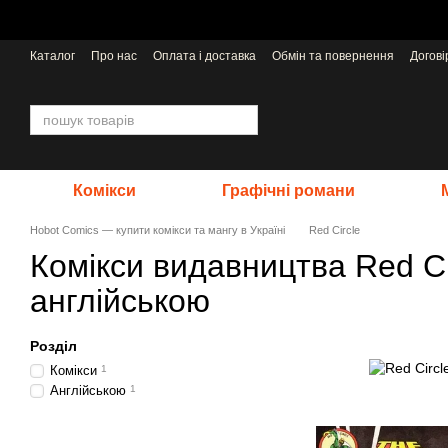
Перейти до основного контенту
Каталог
Про нас
Оплата і доставка
Обмін та повернення
Догов
Відгуки про магазин
Видавництва
Комікси
Графічні романи
Hobot Comics — купити комікси та мангу в Україні
Red Circle
Комікси видавництва Red Ci
англійською
Розділ
Комікси
1
Англійською
1