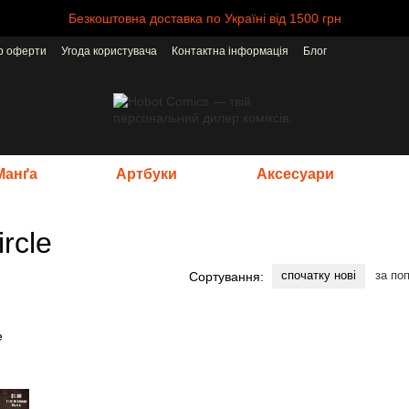
Безкоштовна доставка по Україні від 1500 грн
ір оферти
Угода користувача
Контактна інформація
Блог
Манґа
Артбуки
Аксесуари
rcle
спочатку нові
за по
Сортування: