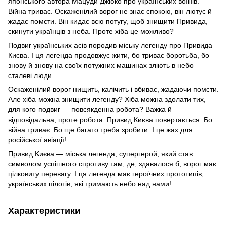
японського автора Мацуди Джюко про українських воїнів.
Війна триває. Оскаженілий ворог не знає спокою, він лютує й
жадає помсти. Він кидає всю потугу, щоб знищити Привида,
скинути українців з неба. Проте хіба це можливо?
Подвиг українських асів породив міську легенду про Привида
Києва. І ця легенда продовжує жити, бо триває боротьба, бо
знову й знову на своїх потужних машинах зліють в небо
сталеві люди.
Оскаженілий ворог нищить, калічить і вбиває, жадаючи помсти.
Але хіба можна знищити легенду? Хіба можна здолати тих,
для кого подвиг ― повсякденна робота? Важка й
відповідальна, проте робота. Привид Києва повертається. Бо
війна триває. Бо ще багато треба зробити. І це жах для
російської авіації!
Привид Києва — міська легенда, супергерой, який став
символом успішного спротиву там, де, здавалося б, ворог має
цілковиту перевагу. І ця легенда має героїчних прототипів,
українських пілотів, які тримають небо над нами!
Характеристики