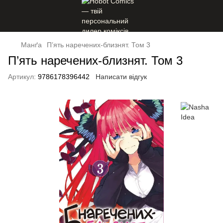
Манґа
П’ять наречених-близнят. Том 3
П’ять наречених-близнят. Том 3
Артикул:
9786178396442
Написати відгук