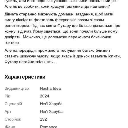
зусиль, аби його підопічні успішно закінчили навчальний рік.
Але як це зробити, коли красуні такі ліниві до навчання?
Дівчата старанно виконують домашні завдання, щоб мати
змогу відвідати фестиваль феєрверків разом зі своїм
репетитором. Під час свята Футару ще більше дізнається про
кожну із дівчат. Йому здається, що вони почали більше йому
довіряти. Можливо, це допоможе переконати близнючок
вчитися.
Але напередодні проміжного тестування батько близнят
ставить шокуючу умову: якщо якась із доньок завалить іспити,
Футару негайно звільнять…
Характеристики
Видавництво
Nasha Idea
Рік
2024
Сценарій
Неґі Харуба
Арт
Неґі Харуба
Сторінок
192
Жанр
Romance