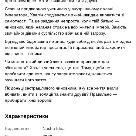
про зовсім інше: мати звичайне життя й друзів.
Ставши придворною ученицею у внутрішньому палаці
імператора, Хвалін сподівається якнайшвидше вирватися зі
самотності. Та це завдання непросте, коли твій батько —
чиновник, який наганяє страх на всіх жителів імперії. Замість
звичайної дівчини суспільство вбачає в ній загрозу.
Від відчаю бідолашна не знає, куди себе діти. Аж раптом однієї
ночі юний імператор простягає їй парасолю, щоб захистити
від зливи… і зникає.
Чи можна такий дивний жест вважати приводом для
зближення? Хвалін упевнена, що так. Тому, щоби не
проґавити єдиного шансу заприятелювати, клянеться
захищати його життя!
Як доньці застрашливого чиновника, яку все життя вчили
вбивати, вийти з ізоляції та знайти друзів? Правильно —
прибирати їхніх ворогів!
Характеристики
Видавництво
Nasha Idea