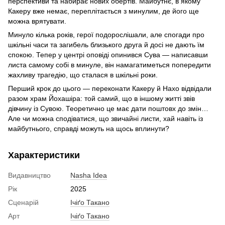
перспективи та набирає нових обертів. Майбутнє, в якому
Какеру вже немає, переплітається з минулим, де його ще
можна врятувати.
Минуло кілька років, герої подорослішали, але спогади про
шкільні часи та загибель близького друга й досі не дають їм
спокою. Тепер у центрі оповіді опинився Сува — написавши
листа самому собі в минуле, він намагатиметься попередити
жахливу трагедію, що сталася в шкільні роки.
Перший крок до цього — переконати Какеру й Нахо відвідали
разом храм Йохашіра: той самий, що в іншому житті звів
дівчину із Сувою. Теоретично це має дати поштовх до змін…
Але чи можна сподіватися, що звичайні листи, хай навіть із
майбутнього, справді можуть на щось вплинути?
Характеристики
Видавництво
Nasha Idea
Рік
2025
Сценарій
Ічіґо Такано
Арт
Ічіґо Такано