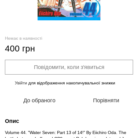
Немає в наявності
400 грн
Повідомити, коли з'явиться
Увійти
для відображення накопичувальної знижки
%
До обраного
Порівняти
Опис
Volume 44. "Water Seven: Part 13 of 14!" By Eiichiro Oda. The