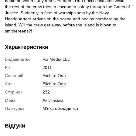
battle between Luffy and CP9 agent Rob Lucci escalates while
the rest of the crew tries to escape to safety through the Gates of
Justice. Suddenly, a fleet of warships sent by the Navy
Headquarters arrives on the scene and begins bombarding the
island. Will the crew get away before the island is blown to
smithereens?!
Характеристики
Видавництво
Viz Media LLC
Рік
2011
Сценарій
Eiichiro Oda
Арт
Eiichiro Oda
Сторінок
232
Мова
Англійська
Палітурка
М'яка обкладинка
Відгуки