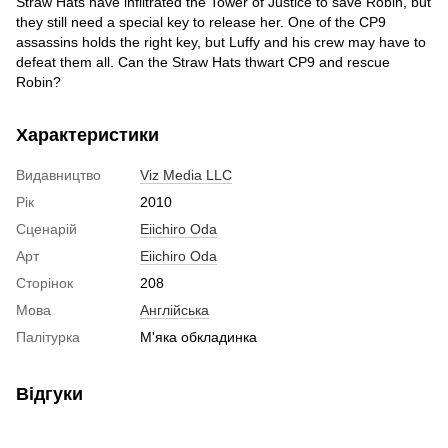
Straw Hats have infiltrated the Tower of Justice to save Robin, but
they still need a special key to release her. One of the CP9
assassins holds the right key, but Luffy and his crew may have to
defeat them all. Can the Straw Hats thwart CP9 and rescue
Robin?
Характеристики
Видавництво
Viz Media LLC
Рік
2010
Сценарій
Eiichiro Oda
Арт
Eiichiro Oda
Сторінок
208
Мова
Англійська
Палітурка
М'яка обкладинка
Відгуки