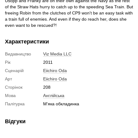
Usopp and Franky are on their own against the Navy as the rest
of the Straw Hats hurry to catch up to the speeding Sea Train. But
freeing Robin from the clutches of CP9 won't be an easy task with
a train full of enemies. And even if they do reach her, does she
even want to be rescued?!
Характеристики
Видавництво
Viz Media LLC
Рік
2011
Сценарій
Eiichiro Oda
Арт
Eiichiro Oda
Сторінок
208
Мова
Англійська
Палітурка
М'яка обкладинка
Відгуки