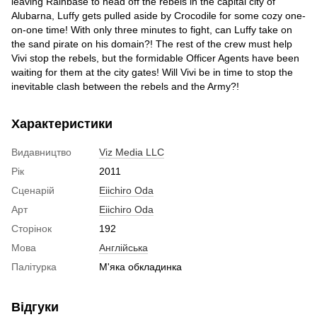
leaving Rainbase to head off the rebels in the capital city of
Alubarna, Luffy gets pulled aside by Crocodile for some cozy one-
on-one time! With only three minutes to fight, can Luffy take on
the sand pirate on his domain?! The rest of the crew must help
Vivi stop the rebels, but the formidable Officer Agents have been
waiting for them at the city gates! Will Vivi be in time to stop the
inevitable clash between the rebels and the Army?!
Характеристики
Видавництво
Viz Media LLC
Рік
2011
Сценарій
Eiichiro Oda
Арт
Eiichiro Oda
Сторінок
192
Мова
Англійська
Палітурка
М'яка обкладинка
Відгуки