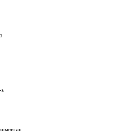
ng
ка
 коментар