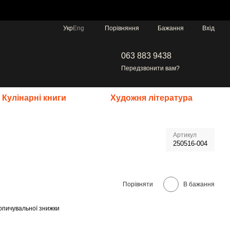
Порівняння
Укр
Eng
Бажання
Вхід
063 883 9438
Передзвонити вам?
Кулінарні книги
Художня література
Артикул
250516-004
Порівняти
В бажання
опичувальної знижки