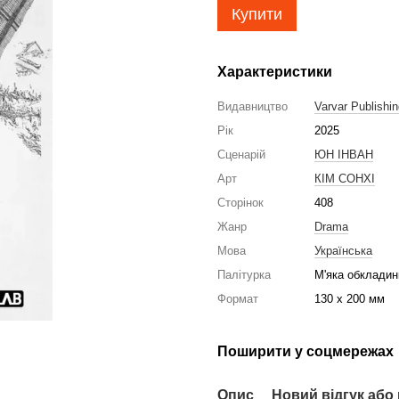
Купити
Характеристики
Видавництво
Varvar Publishi
Рік
2025
Сценарій
ЮН ІНВАН
Арт
КІМ СОНХІ
Сторінок
408
Жанр
Drama
Мова
Українська
Палітурка
М'яка обкладин
Формат
130 x 200 мм
Поширити у соцмережах
Опис
Новий відгук або