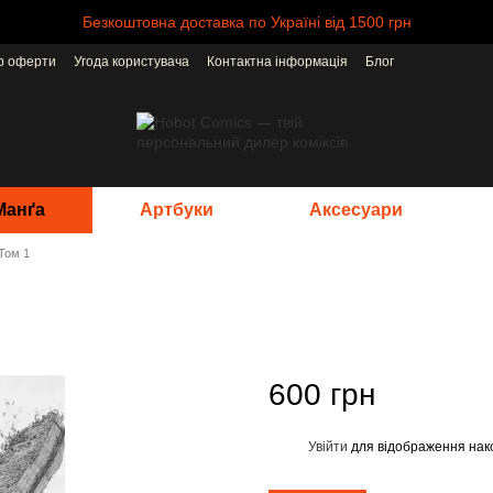
Безкоштовна доставка по Україні від 1500 грн
ір оферти
Угода користувача
Контактна інформація
Блог
Манґа
Артбуки
Аксесуари
 Том 1
600 грн
Увійти
для відображення нак
%