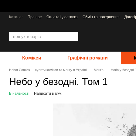
Перейти до основного контенту
Каталог
Про нас
Оплата і доставка
Обмін та повернення
Догов
Відгуки про магазин
Видавництва
Комікси
Графічні романи
Hobot Comics — купити комікси та мангу в Україні
Манґа
Небо у безодні.
Небо у безодні. Том 1
В наявності
Написати відгук