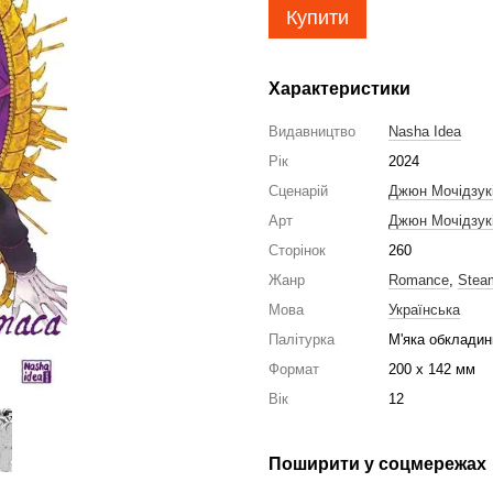
Купити
Характеристики
Видавництво
Nasha Idea
Рік
2024
Сценарій
Джюн Мочідзук
Арт
Джюн Мочідзук
Сторінок
260
Жанр
Romance
,
Stea
Мова
Українська
Палітурка
М'яка обкладин
Формат
200 x 142 мм
Вік
12
Поширити у соцмережах