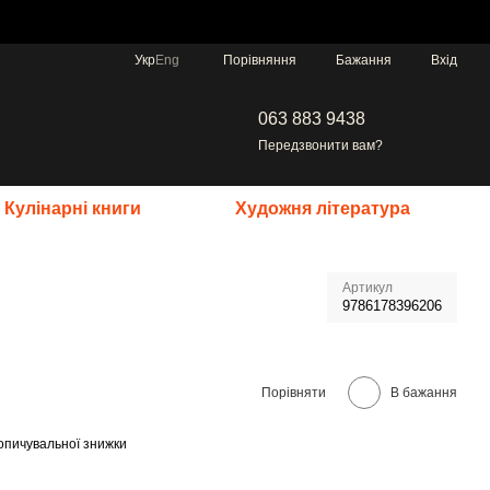
Порівняння
Укр
Eng
Бажання
Вхід
063 883 9438
Передзвонити вам?
Кулінарні книги
Художня література
Артикул
9786178396206
Порівняти
В бажання
опичувальної знижки