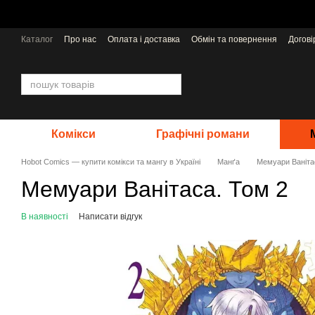
Перейти до основного контенту
Каталог
Про нас
Оплата і доставка
Обмін та повернення
Догов
Відгуки про магазин
Видавництва
Комікси
Графічні романи
Hobot Comics — купити комікси та мангу в Україні
Манґа
Мемуари Ваніта
Мемуари Ванітаса. Том 2
В наявності
Написати відгук