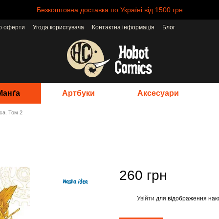
Безкоштовна доставка по Україні від 1500 грн
ір оферти
Угода користувача
Контактна інформація
Блог
Манґа
Артбуки
Аксесуари
са. Том 2
260 грн
Увійти
для відображення нак
%