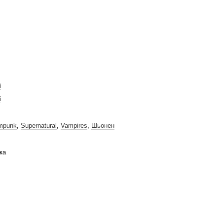
і
і
mpunk
,
Supernatural
,
Vampires
,
Шьонен
ка