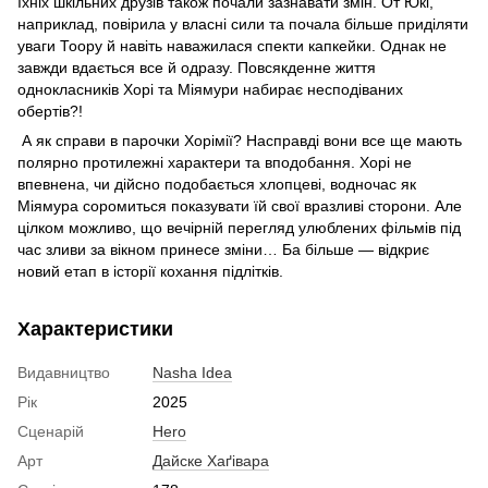
їхніх шкільних друзів також почали зазнавати змін. От Юкі,
наприклад, повірила у власні сили та почала більше приділяти
уваги Тоору й навіть наважилася спекти капкейки. Однак не
завжди вдається все й одразу. Повсякденне життя
однокласників Хорі та Міямури набирає несподіваних
обертів?!
А як справи в парочки Хорімії? Насправді вони все ще мають
полярно протилежні характери та вподобання. Хорі не
впевнена, чи дійсно подобається хлопцеві, водночас як
Міямура соромиться показувати їй свої вразливі сторони. Але
цілком можливо, що вечірній перегляд улюблених фільмів під
час зливи за вікном принесе зміни… Ба більше — відкриє
новий етап в історії кохання підлітків.
Характеристики
Видавництво
Nasha Idea
Рік
2025
Сценарій
Hero
Арт
Дайске Хаґівара