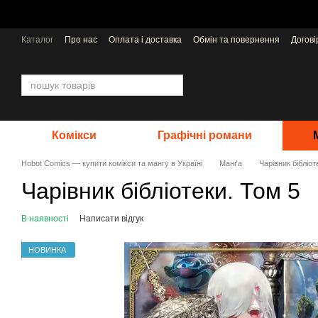
Перейти до основного контенту
Каталог
Про нас
Оплата і доставка
Обмін та повернення
Догов
Відгуки про магазин
Видавництва
Комікси
Графічні романи
Hobot Comics — купити комікси та мангу в Україні
Манґа
Чарівник бібліот
Чарівник бібліотеки. Том 5
В наявності
Написати відгук
НОВИНКА