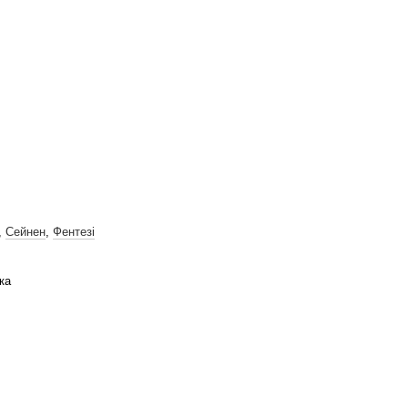
,
Сейнен
,
Фентезі
ка