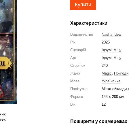
Купити
Характеристики
Видавництво
Nasha Idea
Рік
2025
Сценарій
Ідзумі Міцу
Арт
Ідзумі Міцу
Сторінок
240
Жанр
Magic
,
Пригоди
Мова
Українська
Палітурка
М'яка обкладин
Формат
144 x 200 мм
Вік
12
Поширити у соцмережах