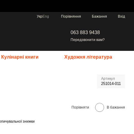
Порівняння
Укр
Eng
Бажання
Вхід
063 883 9438
Передзвонити вам?
Кулінарні книги
Художня література
Артикул
251014-011
Порівняти
В бажання
опичувальної знижки