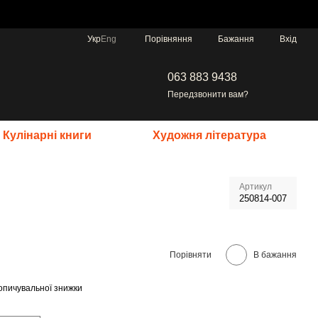
Порівняння
Укр
Eng
Бажання
Вхід
063 883 9438
Передзвонити вам?
Кулінарні книги
Художня література
Артикул
250814-007
Порівняти
В бажання
опичувальної знижки