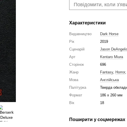
Повідомити, коли з'яв
Характеристики
Видавництво
Dark Horse
Рік
2019
Сценарій
Jason DeAngeli
Арт
Kentaro Miura
Сторінок
696
Жанр
Fantasy
,
Horror
Мова
Англійська
Палітурка
Тверда обклад
Формат
186 x 260 мм
Вік
18
Поширити у соцмережах