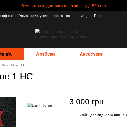
Безкоштовна доставка по Україні від 1500 грн
ір оферти
Угода користувача
Контактна інформація
Блог
Манґа
Артбуки
Аксесуари
dition. Volume 1 HC
ume 1 HC
3 000 грн
Увійти
для відображення нак
%