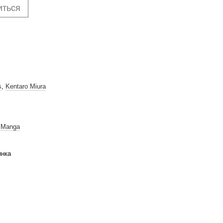
иться
s
,
Kentaro Miura
,
Manga
инка