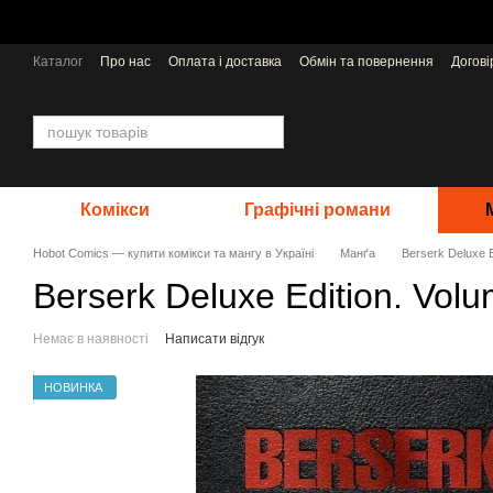
Перейти до основного контенту
Каталог
Про нас
Оплата і доставка
Обмін та повернення
Догов
Відгуки про магазин
Видавництва
Комікси
Графічні романи
Hobot Comics — купити комікси та мангу в Україні
Манґа
Berserk Deluxe E
Berserk Deluxe Edition. Vol
Немає в наявності
Написати відгук
НОВИНКА