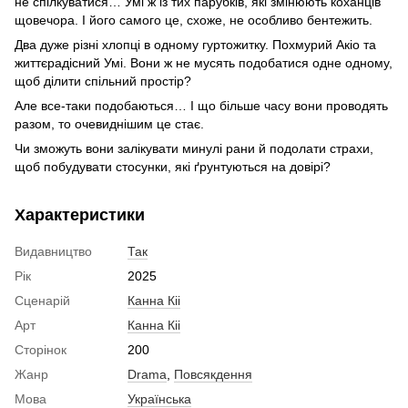
не спілкуватися… Умі ж із тих парубків, які змінюють коханців
щовечора. І його самого це, схоже, не особливо бентежить.
Два дуже різні хлопці в одному гуртожитку. Похмурий Акіо та
життєрадісний Умі. Вони ж не мусять подобатися одне одному,
щоб ділити спільний простір?
Але все-таки подобаються… І що більше часу вони проводять
разом, то очевиднішим це стає.
Чи зможуть вони залікувати минулі рани й подолати страхи,
щоб побудувати стосунки, які ґрунтуються на довірі?
Характеристики
Видавництво
Так
Рік
2025
Сценарій
Канна Кіі
Арт
Канна Кіі
Сторінок
200
Жанр
Drama
,
Повсякдення
Мова
Українська